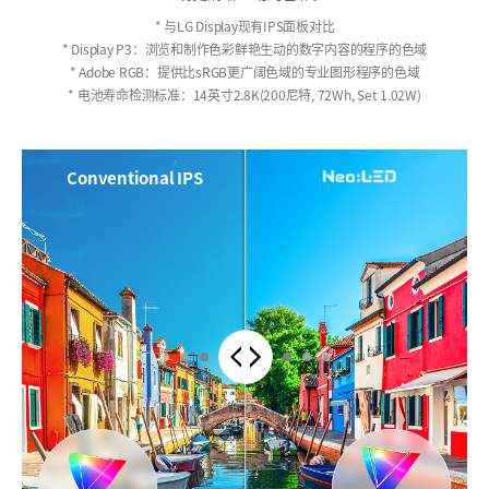
* 与LG Display现有IPS面板对比
* Display P3：浏览和制作色彩鲜艳生动的数字内容的程序的色域
* Adobe RGB：提供比sRGB更广阔色域的专业图形程序的色域
* 电池寿命检测标准：14英寸2.8K(200尼特, 72Wh, Set 1.02W)
Conventional IPS
Compare contents by dragging the 