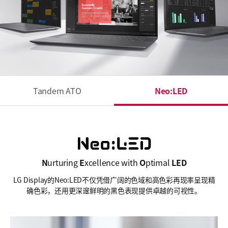
Tandem ATO
Neo:LED
N
urturing
E
xcellence with
O
ptimal
LED
LG Display的Neo:LED不仅凭借广阔的色域和高色彩再现率呈现精
确色彩，
还用更深邃鲜明的黑色表现提供卓越的可视性。