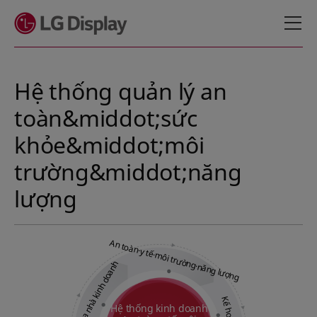
메뉴 바로가기
본문 바로가기
Hệ thống quản lý an
toàn&middot;sức
khỏe&middot;môi
trường&middot;năng
lượng
An toàn·y tế·môi trường·năng lượng
Kiểm tra nhà kinh doanh
Kế hoạch
Hệ thống kinh doanh