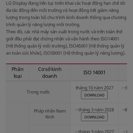
LG Display đang liên tục triển khai các hoạt động hạn chế tối
đa tác động đến môi trường và hoạt động tiết giảm năng
lượng trong toàn bộ chu trình kinh doanh thông qua chương
trình quản lý năng lượng môi trường.
Theo đó, các nhà máy sản xuất trong nước và trên toàn thế
giới đều phải đạt chứng nhận và vận hành theo ISO14001
(Hệ thống quản lý môi trường), ISO45001 (Hệ thống quản lý
an toàn sức khỏe), ISO50001 (Hệ thống quản lý năng lượng).
Phân
Cơ sở kinh
ISO 14001
loại
doanh
tháng 10 năm 2027
~ thá
Trong nước
DOWNLOAD
~ tháng 3 năm 2028
~thá
Pháp nhân Nam
Kinh
DOWNLOAD
~ tháng 3 năm 2027
~ th