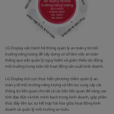
An toàn·y tế·môi
trường·năng lượng
ISCO 45001
KOSHA 18001
Kiểm tra & Xử lý điều chỉnh
ISO 14001
Thực hiện & Vận hành
ISO 50001
LG Display vận hành hệ thống quản lý an toàn·y tế·môi
trường·năng lượng để xây dựng cơ sở làm việc an toàn
thông qua việc quản lý nguy hiểm và giảm thiểu tác động
môi trường trong toàn bộ hoạt động sản xuất kinh doanh.
LG Display tích cực thực hiện phương châm quản lý an
toàn·y tế·môi trường·năng lượng và liên tục cung cấp các
thông tin liên quan cho tất cả các bên liên quan để nâng cao
tính đạo đức và tính minh bạch trong kinh doanh, góp phần
thúc đẩy liên tục sự kết hợp hài hòa giữa hoạt động kinh
doanh và quản lý môi trường an toàn.