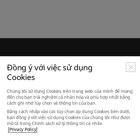
e-VOS
Đồng ý với việc sử dụng
Chính sách xử lý thông tin cá nhân
Cookies
Hỏi đáp/Đề xuất
Chúng tôi sử dụng Cookies trên trang web của mình để mang
Trang của các đối tác
đến cho bạn trải nghiệm cá nhân hóa và phù hợp nhất bằng
cách ghi nhớ tùy chọn và thông tin của bạn.
BẢN QUYỀN ⓒ LG DISPLAY CO., LTD. ALL RIGHTS RESERVED.
Bằng cách nhấp vào các tùy chọn áp dụng Cookies bên dưới,
bạn đồng ý với việc sử dụng Cookies của chúng tôi như được
mô tả trong Chính sách xử lý thông tin cá nhân
[Privacy Policy]