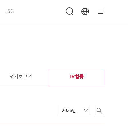
ESG
ESG 경영 개요
환경
사회
지배구조
자료실
정기보고서
IR활동