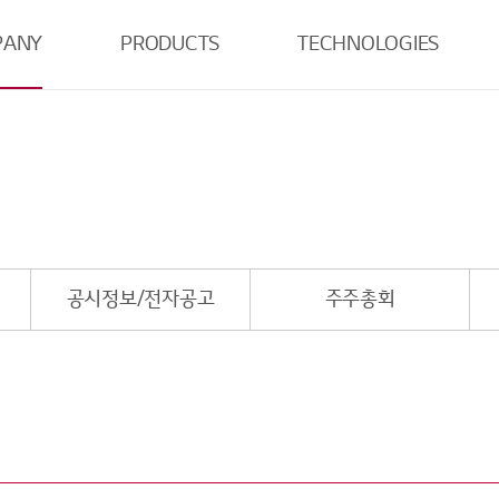
PANY
PRODUCTS
TECHNOLOGIES
보
TV
Tandem WOLED
모니터
Tandem OLED
보
랩탑
LCD
센터
모바일
Automotive
공시정보/전자공고
주주총회